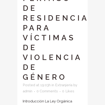
DE
RESIDENCIA
PARA
VÍCTIMAS
DE
VIOLENCIA
DE
GÉNERO
Posted at 19:03h
in
Extranjería
by
admin
0 Comments
0
Likes
Introducción La Ley Orgánica