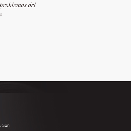
 problemas del
»
ución