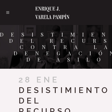
DESISTIMIE
DEL RECUR
CONTRA L
DENEGACIÓ
DE ASILO
28 ENE
DESISTIMIENTO
DEL
RECURSO