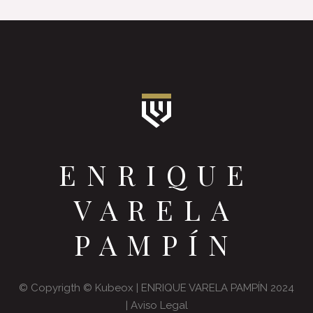
ENRIQUE
VARELA
PAMPÍN
© Copyrigth ©
Kubeox
| ENRIQUE VARELA PAMPÍN 2024
|
Aviso Legal