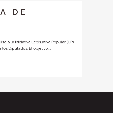
A DE
 a la Iniciativa Legislativa Popular (ILP)
s Diputados. El objetivo:...