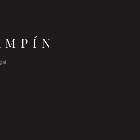
AMPÍN
gal