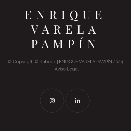
ENRIQUE
VARELA
PAMPÍN
© Copyrigth ©
Kubeox
| ENRIQUE VARELA PAMPÍN 2024
|
Aviso Legal